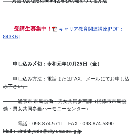
対話であなたのbeingと学びの場をつくる方法
受講生募集中！
キャリア教育関連講座[PDF：
843KB]
申し込み〆切：令和元年10月25日（金）
申し込み方法：電話またはFAX、メールにてお申し込
み下さい。
浦添市 市民協働・男女共同参画課（浦添市市民協
働・男女共同参画ハーモニーセンター）
電話：098-874-5711 FAX：098-874-5890
Mail：siminkyodo@city.urasoe.lg.jp