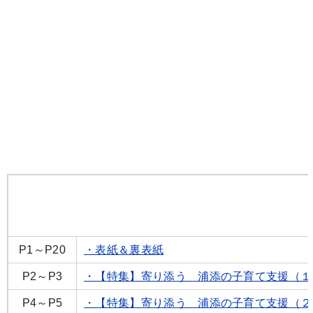
各ページのタイトルをクリックするとPDFが閲覧できま
P1～P20
・表紙＆裏表紙
P2～P3
・【特集】寄り添う 浦添の子育て支援（１
P4～P5
・【特集】寄り添う 浦添の子育て支援
（２