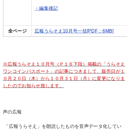
・編集後記
全ページ
広報うらそえ10月号一括[PDF：6MB]
※
広報うらそえ１０月号（Ｐ１６下段）掲載の「うらそえ
ワンコインパスポート」の記事につきまして、販売日が１
０月２０日（木）から１０月３１日（月）に変更になりま
したのでお知らせ致します。
声の広報
「広報うらそえ」を朗読したものを音声データ化してい