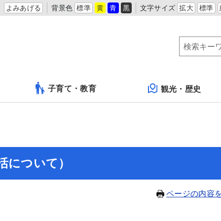
よみあげる
背景色
標準
黄
青
黒
文字サイズ
拡大
標準
子育て・教育
観光・歴史
生活について）
ページの内容