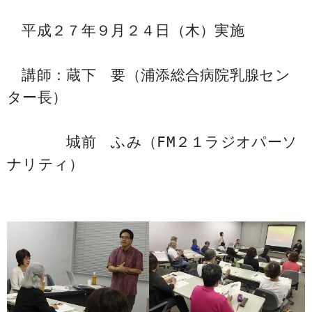
平成２７年９月２４日（木）実施
講師：蔵下 要（浦添総合病院乳腺セン
ター長）
城前 ふみ（FM２１ラジオパーソ
ナリティ）