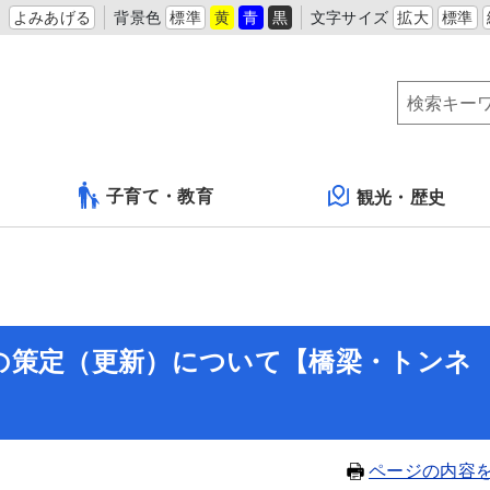
よみあげる
背景色
標準
黄
青
黒
文字サイズ
拡大
標準
子育て・教育
観光・歴史
の策定（更新）について【橋梁・トンネ
ページの内容