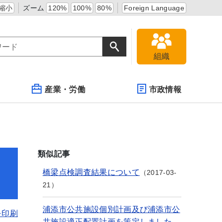
縮小
ズーム
120%
100%
80%
Foreign Language
組織
産業・労働
市政情報
類似記事
橋梁点検調査結果について
2017-03-
21
浦添市公共施設個別計画及び浦添市公
を印刷
共施設適正配置計画を策定しました。