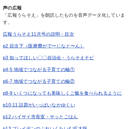
声の広報
「広報うらそえ」を朗読したものを音声データ化していま
す。
広報うらそえ11月号の説明・目次
p2 目次下（医療費がでーじなと〜ん）
p3 知ってほしい〇〇自治会・うらそえナビ
p4-5 地域でつながる子育ての輪①
p6-7 地域でつながる子育ての輪②
p8-9 いくつになっても美味しくご飯を食べられるように
p10-11 話題がいっぱいなかゆくい
p12 ハイサイ市長室・サッとごはん
p13 ブレイデンのぶれいくたいむ拡大版