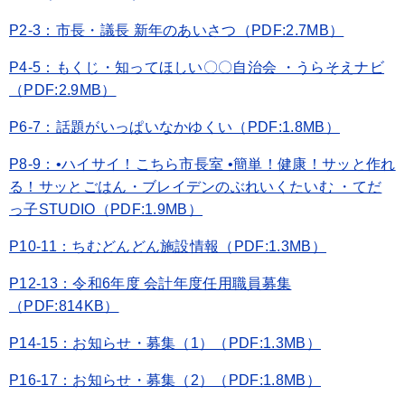
P2-3：市長・議長 新年のあいさつ（PDF:2.7MB）
P4-5：もくじ・知ってほしい〇〇自治会 ・うらそえナビ
（PDF:2.9MB）
P6-7：話題がいっぱいなかゆくい（PDF:1.8MB）
P8-9：•ハイサイ！こちら市長室 •簡単！健康！サッと作れ
る！サッとごはん・ブレイデンのぶれいくたいむ ・てだ
っ子STUDIO（PDF:1.9MB）
P10-11：ちむどんどん施設情報（PDF:1.3MB）
P12-13：令和6年度 会計年度任用職員募集
（PDF:814KB）
P14-15：お知らせ・募集（1）（PDF:1.3MB）
P16-17：お知らせ・募集（2）（PDF:1.8MB）