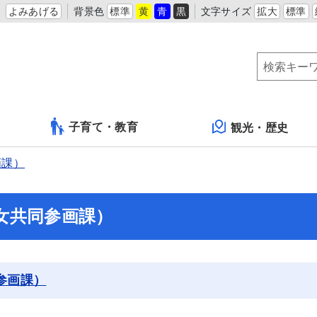
よみあげる
背景色
標準
黄
青
黒
文字サイズ
拡大
標準
子育て・教育
観光・歴史
画課）
女共同参画課）
参画課）