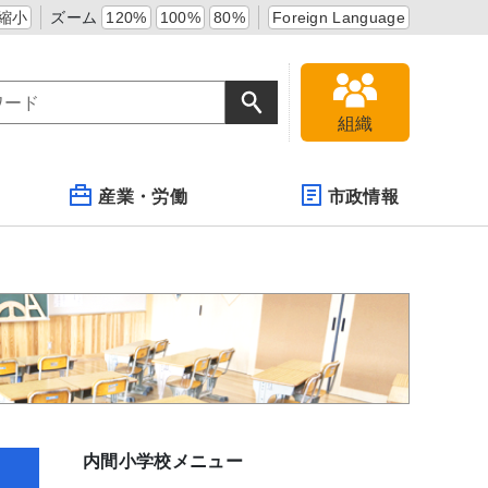
縮小
ズーム
120%
100%
80%
Foreign Language
組織
産業・労働
市政情報
内間小学校メニュー