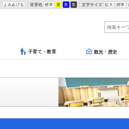
よみあげる
背景色
標準
黄
青
黒
文字サイズ
拡大
標準
子育て・教育
観光・歴史