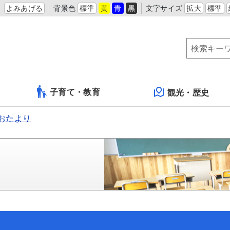
よみあげる
背景色
標準
黄
青
黒
文字サイズ
拡大
標準
子育て・教育
観光・歴史
おたより