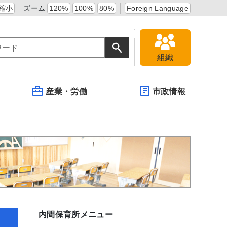
縮小
ズーム
120%
100%
80%
Foreign Language
組織
産業・労働
市政情報
内間保育所メニュー