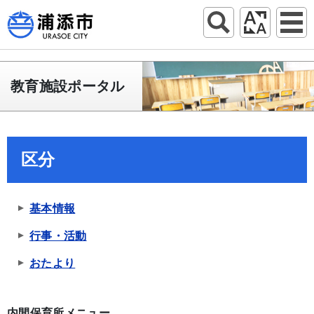
教育施設ポータル
区分
基本情報
行事・活動
おたより
内間保育所メニュー