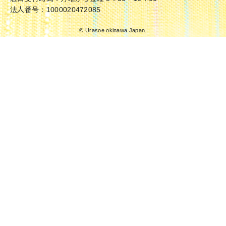
法人番号：1000020472085
© Urasoe okinawa Japan.