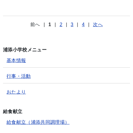
前へ
|
1
|
2
|
3
|
4
|
次へ
浦添小学校メニュー
基本情報
行事・活動
おたより
給食献立
給食献立（浦添共同調理場）