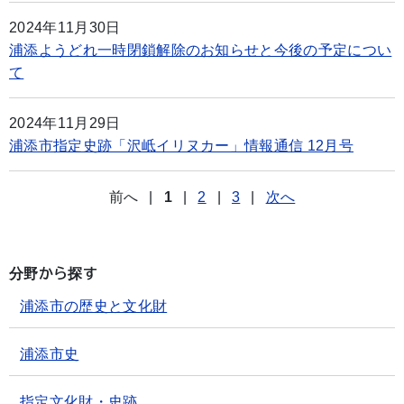
2024年11月30日
浦添ようどれ一時閉鎖解除のお知らせと今後の予定につい
て
2024年11月29日
浦添市指定史跡「沢岻イリヌカー」情報通信 12月号
前へ
|
1
|
2
|
3
|
次へ
分野から探す
浦添市の歴史と文化財
浦添市史
指定文化財・史跡