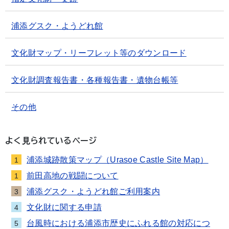
浦添グスク・ようどれ館
文化財マップ・リーフレット等のダウンロード
文化財調査報告書・各種報告書・遺物台帳等
その他
よく見られているページ
浦添城跡散策マップ（Urasoe Castle Site Map）
1
前田高地の戦闘について
1
浦添グスク・ようどれ館ご利用案内
3
文化財に関する申請
4
台風時における浦添市歴史にふれる館の対応につ
5