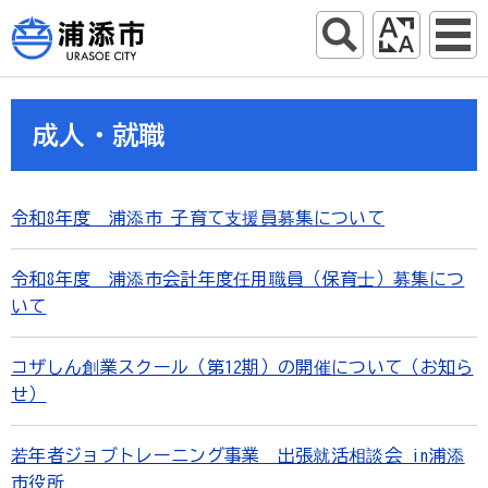
成人・就職
令和8年度 浦添市 子育て支援員募集について
令和8年度 浦添市会計年度任用職員（保育士）募集につ
いて
コザしん創業スクール（第12期）の開催について（お知ら
せ）
若年者ジョブトレーニング事業 出張就活相談会 in浦添
市役所