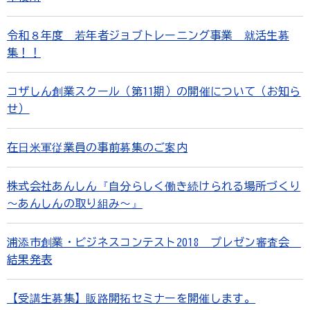
令和８年度 若年者ジョブトレーニング事業 就活生募
集！！
コザしん創業スクール（第11期）の開催について（お知ら
せ）
在日米軍従業員の事前募集のご案内
株式会社あんしん『自分らしく働き続けられる場所づくり
～あんしんの取り組み～』
浦添市創業・ビジネスコンテスト2018 プレゼン審査会
結果発表
【受講生募集】販路開拓セミナーを開催します。