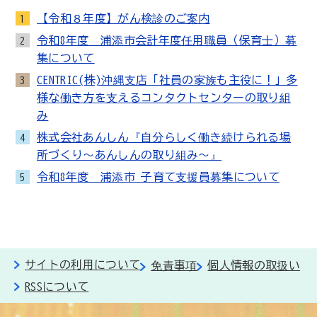
【令和８年度】がん検診のご案内
1
令和8年度 浦添市会計年度任用職員（保育士）募
2
集について
CENTRIC(株)沖縄支店「社員の家族も主役に！」多
3
様な働き方を支えるコンタクトセンターの取り組
み
株式会社あんしん『自分らしく働き続けられる場
4
所づくり～あんしんの取り組み～』
令和8年度 浦添市 子育て支援員募集について
5
サイトの利用について
免責事項
個人情報の取扱い
RSSについて