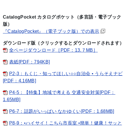
CatalogPocket カタログポケット（多言語・電子ブック
版）
『CatalogPocket』（電子ブック版）での表示
ダウンロード版（クリックするとダウンロードされます）
全ページダウンロード［PDF：13.７MB］
表紙[PDF：794KB]
P2-3：もくじ・知ってほしい○○自治会 • うらそえナビ
[PDF：4.16MB]
P4-5：【特集】地域で考える 交通安全対策[PDF：
1.65MB]
P6-7：話題がいっぱい なかゆくい[PDF：1.68MB]
P8-9：•ハイサイ！こちら市長室 •簡単！健康！サッと