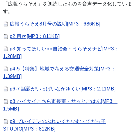
「広報うらそえ」を朗読したものを音声データ化していま
す。
広報うらそえ8月号の説明[MP3：686KB]
p2 目次[MP3：811KB]
p3 知ってほしい○○自治会・うらそえナビ[MP3：
1.28MB]
p4-5【特集】地域で考える交通安全対策[MP3：
1.39MB]
p6-7 話題がいっぱいなかゆくい[MP3：2.11MB]
p8 ハイサイこちら市長室・サッとごはん[MP3：
1.5MB]
p9 ブレイデンのぶれいくたいむ・てだっ子
STUDIO[MP3：812KB]