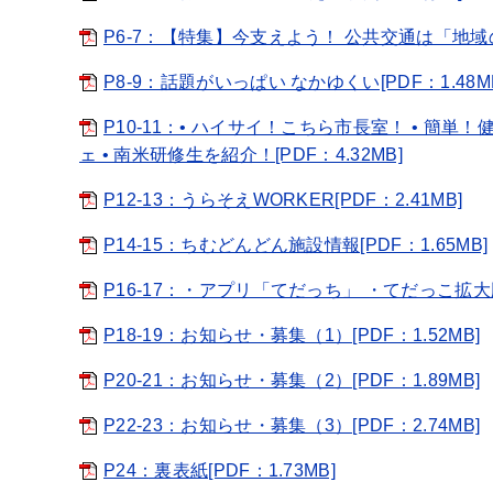
P6-7：【特集】今支えよう！ 公共交通は「地域の足[
P8-9：話題がいっぱい なかゆくい[PDF：1.48M
P10-11：• ハイサイ！こちら市長室！ • 簡単
ェ • 南米研修生を紹介！[PDF：4.32MB]
P12-13：うらそえWORKER[PDF：2.41MB]
P14-15：ちむどんどん施設情報[PDF：1.65MB]
P16-17：・アプリ「てだっち」 ・てだっこ拡大版[
P18-19：お知らせ・募集（1）[PDF：1.52MB]
P20-21：お知らせ・募集（2）[PDF：1.89MB]
P22-23：お知らせ・募集（3）[PDF：2.74MB]
P24：裏表紙[PDF：1.73MB]