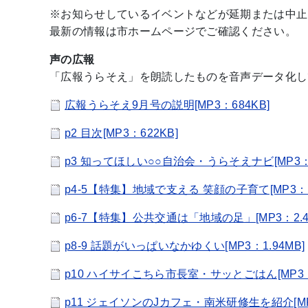
※お知らせしているイベントなどが延期または中止
最新の情報は市ホームページでご確認ください。
声の広報
「広報うらそえ」を朗読したものを音声データ化し
広報うらそえ9月号の説明[MP3：684KB]
p2 目次[MP3：622KB]
p3 知ってほしい○○自治会・うらそえナビ[MP3：1
p4-5【特集】地域で支える 笑顔の子育て[MP3：1.
p6-7【特集】公共交通は「地域の足」[MP3：2.4
p8-9 話題がいっぱいなかゆくい[MP3：1.94MB]
p10 ハイサイこちら市長室・サッとごはん[MP3：1
p11 ジェイソンのJカフェ・南米研修生を紹介[MP3