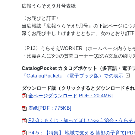
広報うらそえ９月号表紙
〈お詫びと訂正〉
当広報誌『広報うらそえ9月号』の下記ページにつ
深くお詫び申し上げますとともに、次のとおり訂正
〈P13〉うらそえWORKER（ホームページ内うら
・比嘉さんに3つの質問コーナーQ2のA文章の綴
CatalogPocket カタログポケット（多言語・電
『CatalogPocket』（電子ブック版）での表示
ダウンロード版（クリックするとダウンロードされ
全ページダウンロード[PDF：20.4MB]
表紙[PDF：775KB]
P2-3：もくじ・知ってほしい○○自治会 • うらそえナ
P4-5：【特集】 地域で支える 笑顔の子育て[PDF：