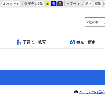
よみあげる
背景色
標準
黄
青
黒
文字サイズ
拡大
標準
子育て・教育
観光・歴史
ページの内容