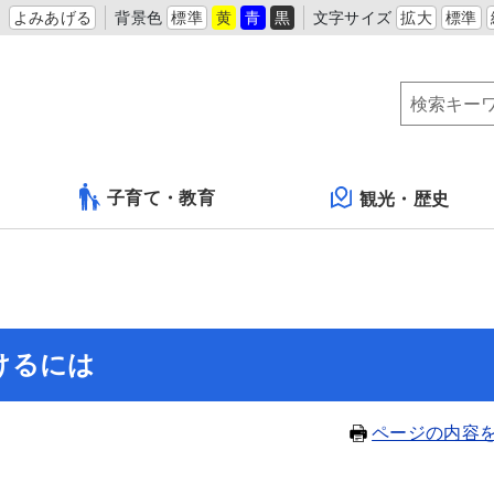
よみあげる
背景色
標準
黄
青
黒
文字サイズ
拡大
標準
子育て・教育
観光・歴史
けるには
ページの内容