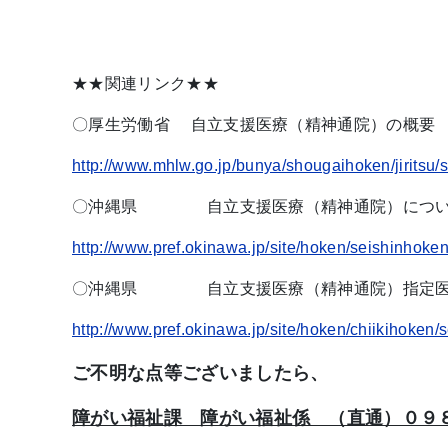
★★関連リンク★★
〇厚生労働省 自立支援医療（精神通院）の概要
http://www.mhlw.go.jp/bunya/shougaihoken/jiritsu/s
〇沖縄県 自立支援医療（精神通院）につ
http://www.pref.okinawa.jp/site/hoken/seishinhoken
〇沖縄県 自立支援医療（精神通院）指定医療
http://www.pref.okinawa.jp/site/hoken/chiikihoken/
ご不明な点等ございましたら、
障がい福祉課 障がい福祉係 （直通）０９