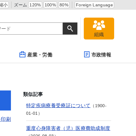
縮小
ズーム
120%
100%
80%
Foreign Language
組織
産業・労働
市政情報
類似記事
特定疾病療養受療証について
1900-
01-01
を印刷
重度心身障害者（児）医療費助成制度