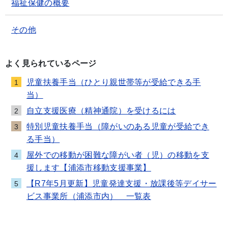
福祉保健の概要
その他
よく見られているページ
児童扶養手当（ひとり親世帯等が受給できる手
1
当）
自立支援医療（精神通院）を受けるには
2
特別児童扶養手当（障がいのある児童が受給でき
3
る手当）
屋外での移動が困難な障がい者（児）の移動を支
4
援します【浦添市移動支援事業】
【R7年5月更新】児童発達支援・放課後等デイサー
5
ビス事業所（浦添市内） 一覧表