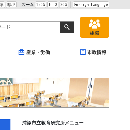
準
縮小
ズーム
120%
100%
80%
Foreign Language
組織
産業・労働
市政情報
浦添市立教育研究所メニュー