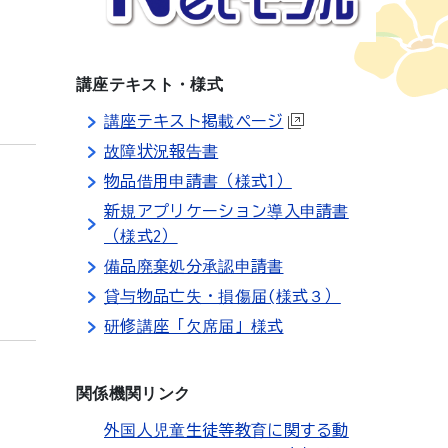
講座テキスト・様式
講座テキスト掲載ページ
故障状況報告書
物品借用申請書（様式1）
新規アプリケーション導入申請書
（様式2）
備品廃棄処分承認申請書
貸与物品亡失・損傷届(様式３）
研修講座「欠席届」様式
関係機関リンク
外国人児童生徒等教育に関する動