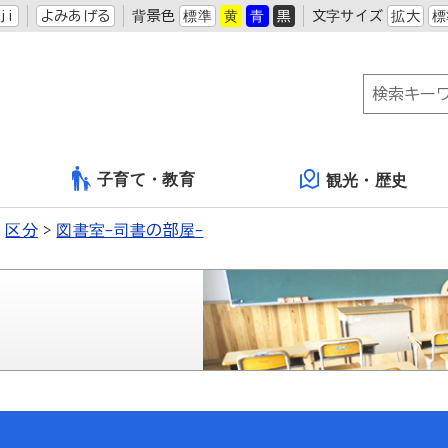
ji
よみあげる
背景色
標準
黄
青
黒
文字サイズ
拡大
標
子育て・教育
観光・歴史
区分
図書室-司書の部屋-