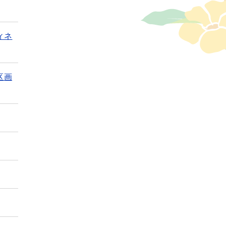
ィネ
区画