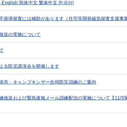
glish,简体中文,繁体中文,한국어)
不発弾探査には補助があります（住宅等開発磁気探査支援事
放送の実施について
て
よる防災講演会を開催します
添市・キャンプキンザー合同防災訓練のご案内
練放送および緊急速報メール訓練配信の実施について【11/5