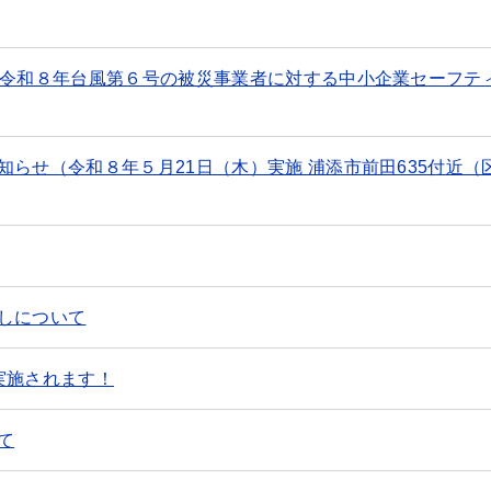
び令和８年台風第６号の被災事業者に対する中小企業セーフテ
らせ（令和８年５月21日（木）実施 浦添市前田635付近（
しについて
実施されます！
て