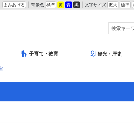
よみあげる
背景色
標準
黄
青
黒
文字サイズ
拡大
標準
子育て・教育
観光・歴史
害