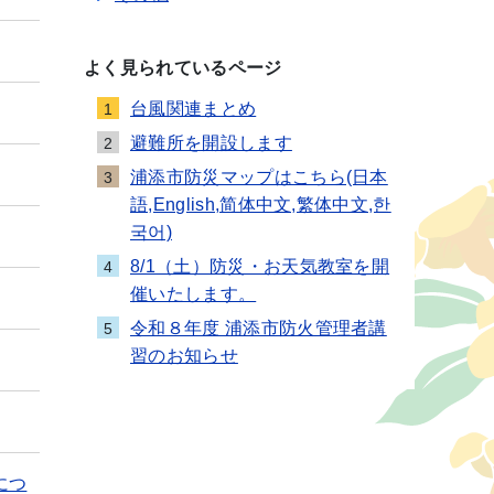
よく見られているページ
台風関連まとめ
1
避難所を開設します
2
浦添市防災マップはこちら(日本
3
語,English,简体中文,繁体中文,한
국어)
8/1（土）防災・お天気教室を開
4
催いたします。
令和８年度 浦添市防火管理者講
5
習のお知らせ
につ