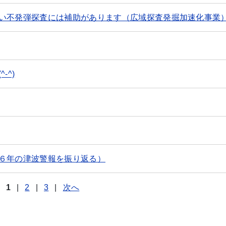
い不発弾探査には補助があります（広域探査発掘加速化事業
-^)
６年の津波警報を振り返る）
1
|
2
|
3
|
次へ