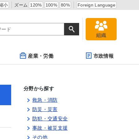
縮小
ズーム
120%
100%
80%
Foreign Language
組織
産業・労働
市政情報
分野から探す
救急・消防
防災・災害
防犯・交通安全
事故・被災支援
その他