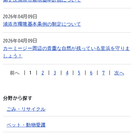
2026年04月09日
浦添市環境基本条例の制定について
2026年04月09日
カーミージー周辺の貴重な自然が残っている里浜を守りま
しょう！
前へ
|
1
|
2
|
3
|
4
|
5
|
6
|
7
|
次へ
分野から探す
ごみ・リサイクル
ペット・動物愛護