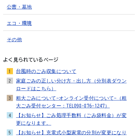
公害・墓地
エコ・環境
その他
よく見られているページ
台風時のごみ収集について
1
家庭ごみの正しい分け方・出し方（分別表ダウン
2
ロードはこちら）
粗大ごみについて-オンライン受付について-（粗
3
大ごみ受付センター：TEL098-876-1247）
【お知らせ】ごみ処理手数料（ごみ袋料金）が変
4
更になります。
【お知らせ】充電式小型家電の分別が変更になり
5