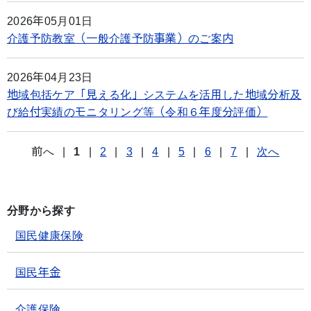
2026年05月01日
介護予防教室（一般介護予防事業）のご案内
2026年04月23日
地域包括ケア「見える化」システムを活用した地域分析及
び給付実績のモニタリング等（令和６年度分評価）
前へ
|
1
|
2
|
3
|
4
|
5
|
6
|
7
|
次へ
分野から探す
国民健康保険
国民年金
介護保険