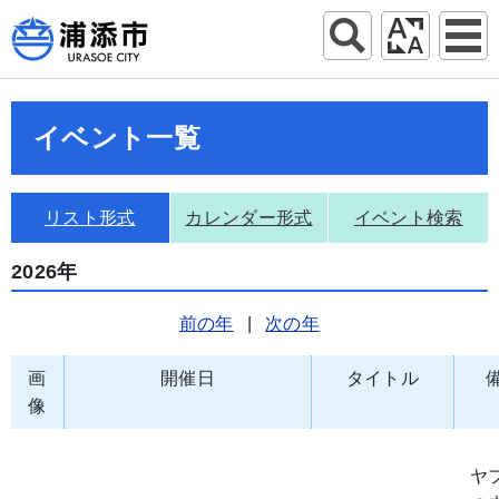
イベント一覧
リスト形式
カレンダー形式
イベント検索
2026年
前の年
|
次の年
画
開催日
タイトル
像
ヤ