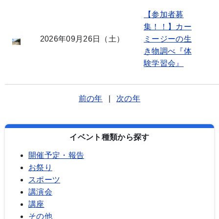
【参加者募
集！！】カー
2026年09月26日（土）
ミージーの生
き物調べ『体
験学習会』
前の年
|
次の年
イベント種類から探す
開催予定・報告
お祭り
スポーツ
講演会
講座
その他