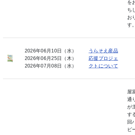
を
ち
お
す
2026年06月10日（水）
うらそえ産品
2026年06月25日（木）
応援プロジェ
2026年07月08日（水）
クトについて
屋
通
が
す
回
ピ