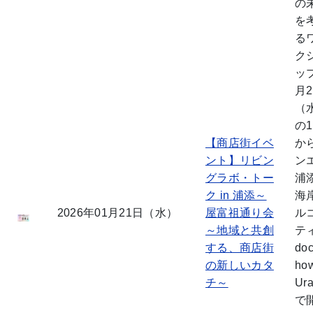
の
を
る
ク
ッ
月2
（
の1
【商店街イベ
か
ント】リビン
ン
グラボ・トー
浦
ク in 浦添～
海
2026年01月21日（水）
屋富祖通り会
ル
～地域と共創
テ
する、商店街
do
の新しいカタ
how
チ～
Ur
で