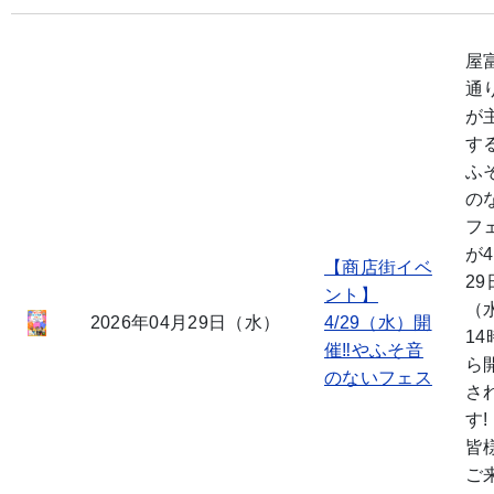
屋
通
が
す
ふ
の
フ
が
【商店街イベ
29
ント】
（
2026年04月29日（水）
4/29（水）開
14
催‼やふそ音
ら
のないフェス
さ
す!
皆
ご