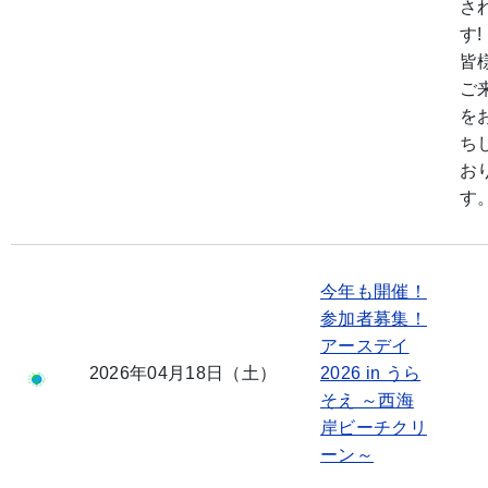
さ
す!
皆
ご
を
ち
お
す
今年も開催！
参加者募集！
アースデイ
2026年04月18日（土）
2026 in うら
そえ ～西海
岸ビーチクリ
ーン～