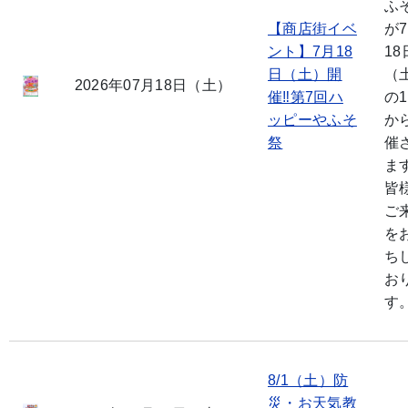
ふ
【商店街イベ
が
ント】7月18
18
日（土）開
（
2026年07月18日（土）
催‼第7回ハ
の1
ッピーやふそ
か
祭
催
ます
皆
ご
を
ち
お
す
8/1（土）防
災・お天気教