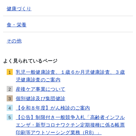
健康づくり
食・栄養
その他
よく見られているページ
乳児一般健康診査、１歳６か月児健康診査、３歳
1
児健康診査のご案内
産後ケア事業について
2
個別健診及び集団健診
3
【令和８年度】がん検診のご案内
4
【公告】制限付き一般競争入札「高齢者インフル
5
エンザ・新型コロナワクチン定期接種に係る帳票
印刷等アウトソーシング業務（R8）」