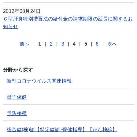
2012年08月24日
Ｃ型肝炎特別措置法の給付金の請求期限の延長に関するお
知らせ
前へ
|
1
|
2
|
3
|
4
|
5
|
6
|
次へ
分野から探す
新型コロナウイルス関連情報
母子保健
予防接種
総合健(検)診【特定健診･保健指導】【がん検診】