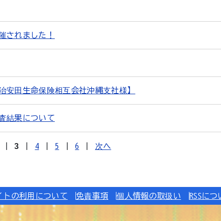
催されました！
治安田生命保険相互会社沖縄支社様】
査結果について
|
3
|
4
|
5
|
6
|
次へ
イトの利用について
免責事項
個人情報の取扱い
RSSに