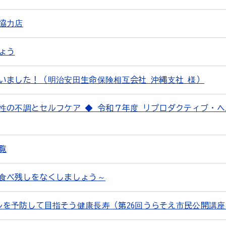
協力店
ょう
いました！（明治安田生命保険相互会社 沖縄支社 様）
性の不調とセルフケア ◆ 令和７年度 リプロダクティブ・ヘ
覧
食べ残しをなくしましょう～
イルを予防して目指そう健康長寿（第26回うらそえ市民公開講座