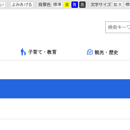
ji
よみあげる
背景色
標準
黄
青
黒
文字サイズ
拡大
標
子育て・教育
観光・歴史