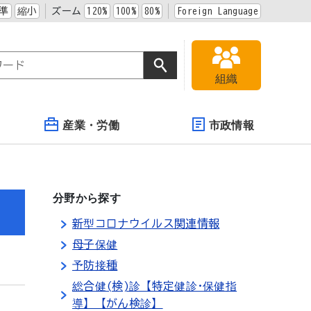
準
縮小
ズーム
120%
100%
80%
Foreign Language
組織
産業・労働
市政情報
分野から探す
新型コロナウイルス関連情報
母子保健
予防接種
総合健(検)診【特定健診･保健指
導】【がん検診】