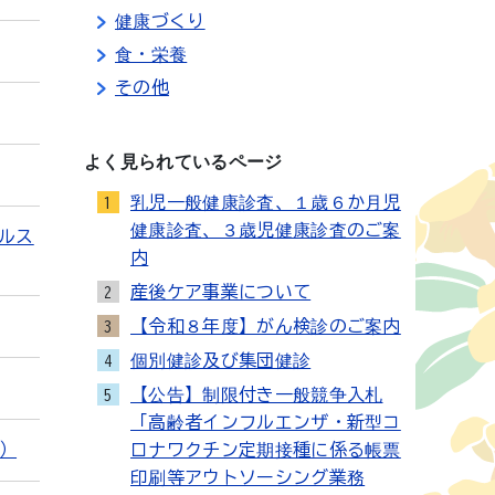
健康づくり
食・栄養
その他
よく見られているページ
乳児一般健康診査、１歳６か月児
1
健康診査、３歳児健康診査のご案
ルス
内
産後ケア事業について
2
【令和８年度】がん検診のご案内
3
個別健診及び集団健診
4
【公告】制限付き一般競争入札
5
「高齢者インフルエンザ・新型コ
）
ロナワクチン定期接種に係る帳票
印刷等アウトソーシング業務