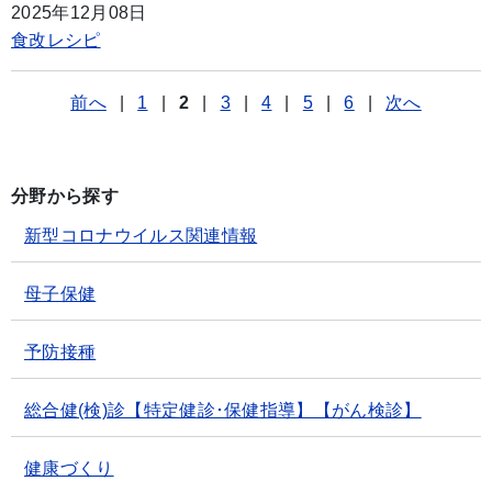
2025年12月08日
食改レシピ
前へ
|
1
|
2
|
3
|
4
|
5
|
6
|
次へ
分野から探す
新型コロナウイルス関連情報
母子保健
予防接種
総合健(検)診【特定健診･保健指導】【がん検診】
健康づくり