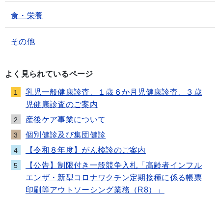
食・栄養
その他
よく見られているページ
乳児一般健康診査、１歳６か月児健康診査、３歳
1
児健康診査のご案内
産後ケア事業について
2
個別健診及び集団健診
3
【令和８年度】がん検診のご案内
4
【公告】制限付き一般競争入札「高齢者インフル
5
エンザ・新型コロナワクチン定期接種に係る帳票
印刷等アウトソーシング業務（R8）」