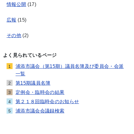
情報公開
(
17
)
広報
(
15
)
その他
(
2
)
よく見られているページ
浦添市議会（第15期）議員名簿及び委員会・会派
1
一覧
第15期議員名簿
2
定例会・臨時会の結果
3
第２１８回臨時会のお知らせ
4
浦添市議会会議録検索
5