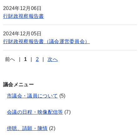
2024年12月06日
行財政視察報告書
2024年12月05日
行財政視察報告書（議会運営委員会）
前へ
|
1
|
2
|
次へ
議会メニュー
市議会・議員について
(
5
)
会議の日程・映像配信等
(
7
)
傍聴、請願・陳情
(
2
)