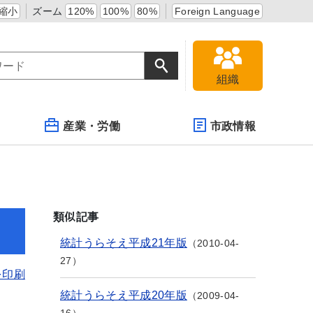
縮小
ズーム
120%
100%
80%
Foreign Language
組織
産業・労働
市政情報
類似記事
統計うらそえ平成21年版
2010-04-
27
を印刷
統計うらそえ平成20年版
2009-04-