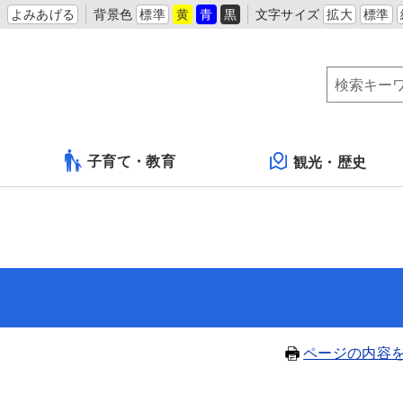
よみあげる
背景色
標準
黄
青
黒
文字サイズ
拡大
標準
子育て・教育
観光・歴史
ページの内容