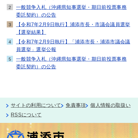
一般競争入札（沖縄県知事選挙・期日前投票事務
2
委託契約）の公告
【令和7年2月9日執行】浦添市長・市議会議員選挙
3
【選挙結果】
【令和7年2月9日執行】「浦添市長・浦添市議会議
4
員選挙」選挙公報
一般競争入札（沖縄県知事選挙・期日前投票事務
5
委託契約）の公告
サイトの利用について
免責事項
個人情報の取扱い
RSSについて