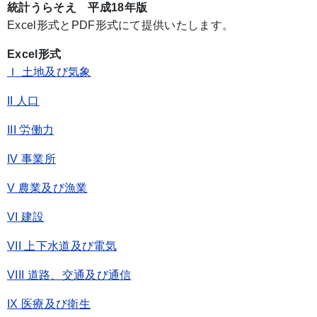
統計うらそえ 平成18年版
Excel形式とPDF形式にて提供いたします。
Excel形式
Ｉ 土地及び気象
II 人口
III 労働力
IV 事業所
V 農業及び漁業
VI 建設
VII 上下水道及び電気
VIII 道路、交通及び通信
IX 医療及び衛生