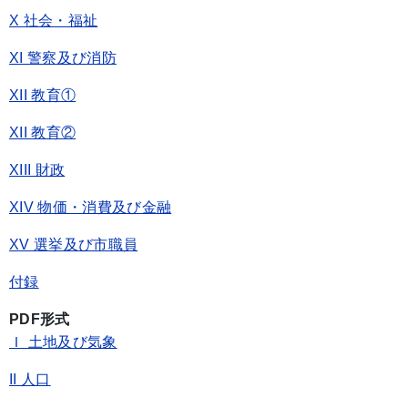
X 社会・福祉
XI 警察及び消防
XII 教育①
XII 教育②
XIII 財政
XIV 物価・消費及び金融
XV 選挙及び市職員
付録
PDF形式
Ｉ 土地及び気象
II 人口