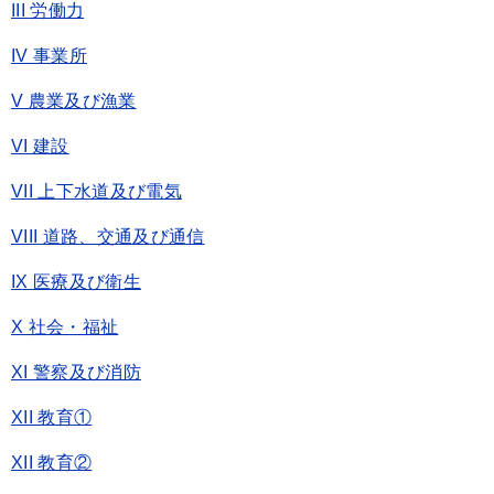
III 労働力
IV 事業所
V 農業及び漁業
VI 建設
VII 上下水道及び電気
VIII 道路、交通及び通信
IX 医療及び衛生
X 社会・福祉
XI 警察及び消防
XII 教育①
XII 教育②