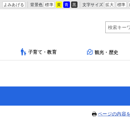
よみあげる
背景色
標準
黄
青
黒
文字サイズ
拡大
標準
子育て・教育
観光・歴史
ページの内容