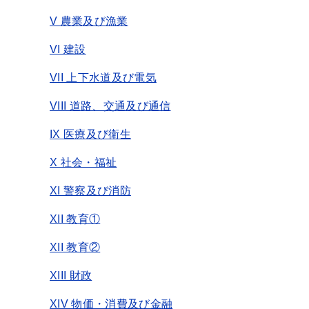
V 農業及び漁業
VI 建設
VII 上下水道及び電気
VIII 道路、交通及び通信
IX 医療及び衛生
X 社会・福祉
XI 警察及び消防
XII 教育①
XII 教育②
XIII 財政
XIV 物価・消費及び金融