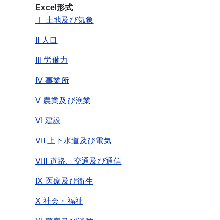
Excel形式
Ｉ 土地及び気象
II 人口
III 労働力
IV 事業所
V 農業及び漁業
VI 建設
VII 上下水道及び電気
VIII 道路、交通及び通信
IX 医療及び衛生
X 社会・福祉