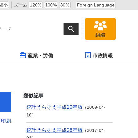
縮小
ズーム
120%
100%
80%
Foreign Language
組織
産業・労働
市政情報
類似記事
統計うらそえ平成20年版
2009-04-
16
を印刷
統計うらそえ平成28年版
2017-04-