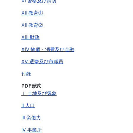
XI 警察及び消防
XII 教育①
XII 教育②
XIII 財政
XIV 物価・消費及び金融
XV 選挙及び市職員
付録
PDF形式
Ｉ 土地及び気象
II 人口
III 労働力
IV 事業所