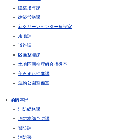
建築指導課
建築営繕課
新クリーンセンター建設室
用地課
道路課
区画整理課
土地区画整理組合指導室
美らまち推進課
運動公園整備室
消防本部
消防総務課
消防本部予防課
警防課
消防署