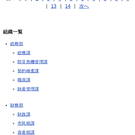
|
13
|
14
|
次へ
組織一覧
総務部
総務課
防災危機管理課
契約検査課
職員課
財産管理課
財務部
財政課
市民税課
資産税課