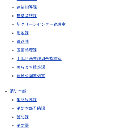
建築指導課
建築営繕課
新クリーンセンター建設室
用地課
道路課
区画整理課
土地区画整理組合指導室
美らまち推進課
運動公園整備室
消防本部
消防総務課
消防本部予防課
警防課
消防署