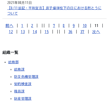
2021年08月11日
【8/11追記・平和宣言】原子爆弾投下の日における黙とうに
ついて
前へ
|
1
|
2
|
||
|
7
|
8
|
9
|
10
|
11
|
12
|
13
|
14
|
15
|
||
|
36
|
37
|
次へ
組織一覧
総務部
総務課
防災危機管理課
契約検査課
職員課
財産管理課