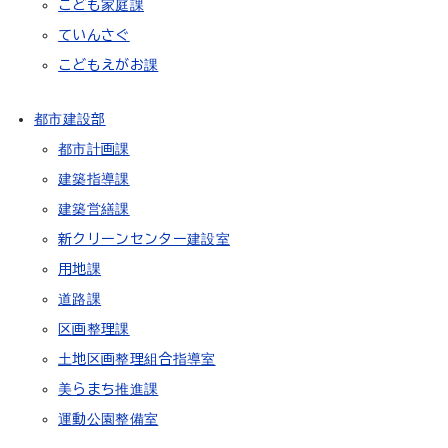
こども家庭課
ていんさぐ
こどもえがお課
都市建設部
都市計画課
建築指導課
建築営繕課
新クリーンセンター建設室
用地課
道路課
区画整理課
土地区画整理組合指導室
美らまち推進課
運動公園整備室