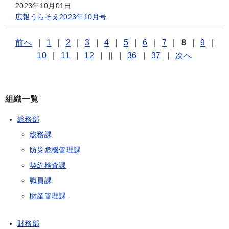
2023年10月01日
広報うらそえ2023年10月号
前へ
|
1
|
2
|
3
|
4
|
5
|
6
|
7
|
8
|
9
|
10
|
11
|
12
|
||
|
36
|
37
|
次へ
組織一覧
総務部
総務課
防災危機管理課
契約検査課
職員課
財産管理課
財務部