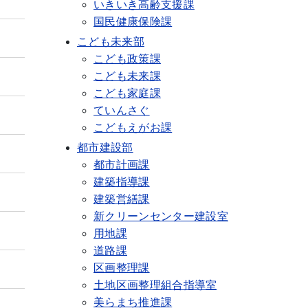
いきいき高齢支援課
国民健康保険課
こども未来部
こども政策課
こども未来課
こども家庭課
ていんさぐ
こどもえがお課
都市建設部
都市計画課
建築指導課
建築営繕課
新クリーンセンター建設室
用地課
道路課
区画整理課
土地区画整理組合指導室
美らまち推進課