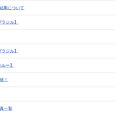
結果について
ブラジル】
ブラジル】
ペルー】
彰状！
写真一覧