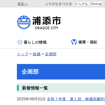
本文へ
ふりがなをつける
ひらがな
Romaji
健康・福祉
暮らしの情報
トップ
組織
企画部
企画部
新着情報一覧
2025年09月01日
令和７年度 第１回 物価高騰対