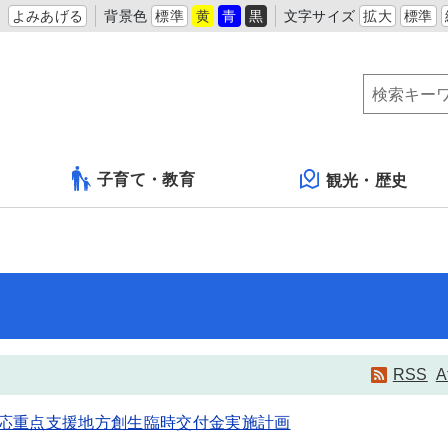
よみあげる
背景色
標準
黄
青
黒
文字サイズ
拡大
標準
子育て・教育
観光・歴史
RSS
A
応重点支援地方創生臨時交付金実施計画