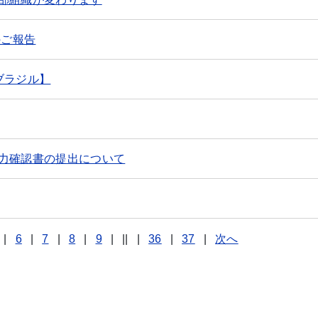
のご報告
ブラジル】
力確認書の提出について
|
6
|
7
|
8
|
9
|
||
|
36
|
37
|
次へ