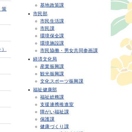
基地政策課
）策
市民部
市民生活課
市民課
環境保全課
環境施設課
た）
市民協働・男女共同参画課
経済文化局
産業振興課
観光振興課
文化スポーツ振興課
福祉健康部
福祉総務課
支援連携推進室
障がい福祉課
保護課
健康づくり課