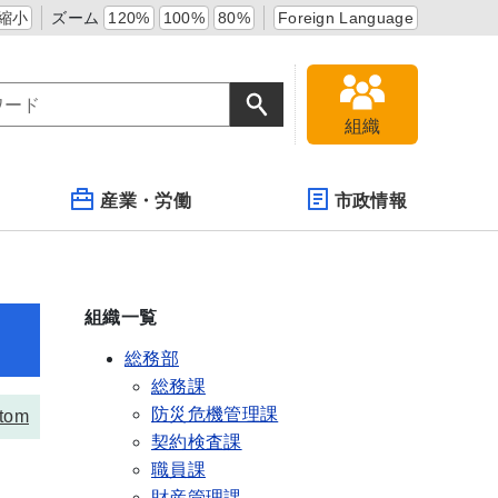
縮小
ズーム
120%
100%
80%
Foreign Language
組織
産業・労働
市政情報
組織一覧
総務部
総務課
防災危機管理課
tom
契約検査課
職員課
財産管理課