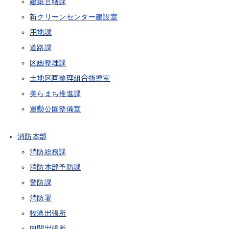
建築営繕課
新クリーンセンター建設室
用地課
道路課
区画整理課
土地区画整理組合指導室
美らまち推進課
運動公園整備室
消防本部
消防総務課
消防本部予防課
警防課
消防署
牧港出張所
内間出張所