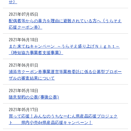
せ）
2021年07月05日
配偶者等からの暴力を理由に避難されている方へ（うらそえ
応援クーポン券）
2021年06月18日
また来てねキャンペーン ～うらそえ盛り上げＮｉｇｈｔ～
（時短協力事業者支援事業）
2021年06月01日
浦添市クーポン券事業運営等業務委託に係る公募型プロポー
ザルの審査結果について
2021年05月18日
随意契約の公表(事後公表)
2021年05月17日
買って応援！みんなのうちなーむん県産品応援プロジェク
ト 県内小売de県産品応援キャンペーン！