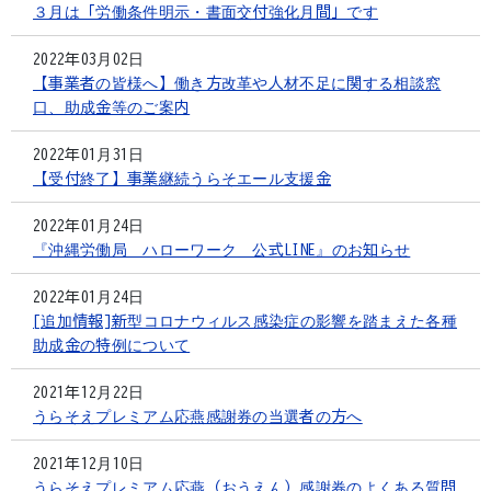
３月は「労働条件明示・書面交付強化月間」です
2022年03月02日
【事業者の皆様へ】働き方改革や人材不足に関する相談窓
口、助成金等のご案内
2022年01月31日
【受付終了】事業継続うらそエール支援金
2022年01月24日
『沖縄労働局 ハローワーク 公式LINE』のお知らせ
2022年01月24日
[追加情報]新型コロナウィルス感染症の影響を踏まえた各種
助成金の特例について
2021年12月22日
うらそえプレミアム応燕感謝券の当選者の方へ
2021年12月10日
うらそえプレミアム応燕（おうえん）感謝券のよくある質問