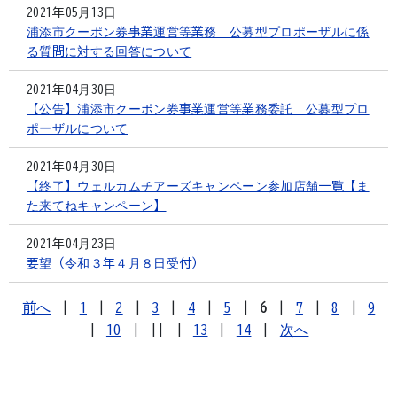
2021年05月13日
浦添市クーポン券事業運営等業務 公募型プロポーザルに係
る質問に対する回答について
2021年04月30日
【公告】浦添市クーポン券事業運営等業務委託 公募型プロ
ポーザルについて
2021年04月30日
【終了】ウェルカムチアーズキャンペーン参加店舗一覧【ま
た来てねキャンペーン】
2021年04月23日
要望（令和３年４月８日受付）
前へ
|
1
|
2
|
3
|
4
|
5
|
6
|
7
|
8
|
9
|
10
|
||
|
13
|
14
|
次へ