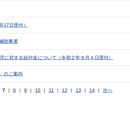
月17日受付）
補助事業
生児に対する給付金について（令和２年８月４日受付）
」のご案内
7
|
8
|
9
|
10
|
11
|
12
|
13
|
14
|
次へ