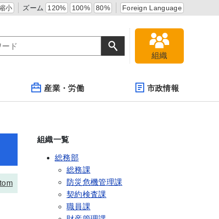
縮小
ズーム
120%
100%
80%
Foreign Language
組織
産業・労働
市政情報
組織一覧
総務部
総務課
防災危機管理課
tom
契約検査課
職員課
財産管理課