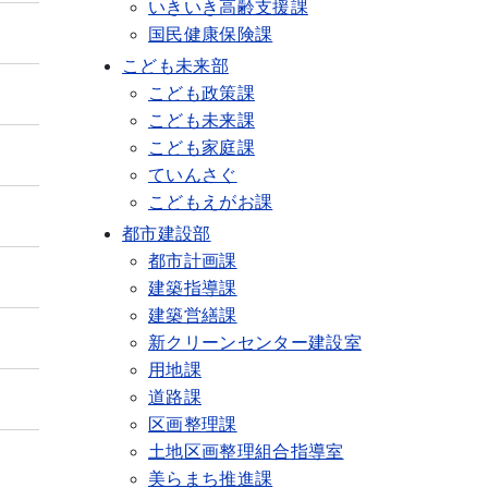
いきいき高齢支援課
国民健康保険課
こども未来部
こども政策課
こども未来課
こども家庭課
ていんさぐ
こどもえがお課
都市建設部
都市計画課
建築指導課
建築営繕課
新クリーンセンター建設室
用地課
道路課
区画整理課
土地区画整理組合指導室
美らまち推進課