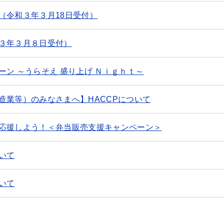
（令和３年３月18日受付）
３年３月８日受付）
ン ～うらそえ 盛り上げ Ｎｉｇｈｔ～
造業等）のみなさまへ】HACCPについて
応援しよう！＜弁当販売支援キャンペーン＞
いて
いて