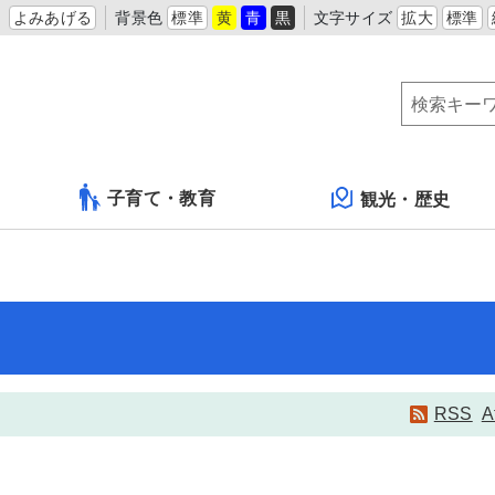
よみあげる
背景色
標準
黄
青
黒
文字サイズ
拡大
標準
子育て・教育
観光・歴史
RSS
A