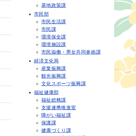
基地政策課
市民部
市民生活課
市民課
環境保全課
環境施設課
市民協働・男女共同参画課
経済文化局
産業振興課
観光振興課
文化スポーツ振興課
福祉健康部
福祉総務課
支援連携推進室
障がい福祉課
保護課
健康づくり課