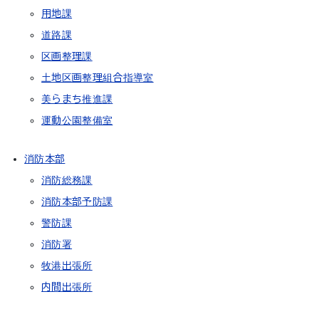
用地課
道路課
区画整理課
土地区画整理組合指導室
美らまち推進課
運動公園整備室
消防本部
消防総務課
消防本部予防課
警防課
消防署
牧港出張所
内間出張所