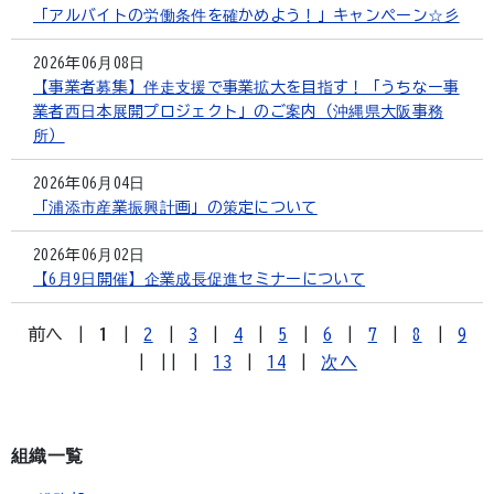
「アルバイトの労働条件を確かめよう！」キャンペーン☆彡
2026年06月08日
【事業者募集】伴走支援で事業拡大を目指す！「うちなー事
業者西日本展開プロジェクト」のご案内（沖縄県大阪事務
所）
2026年06月04日
「浦添市産業振興計画」の策定について
2026年06月02日
【6月9日開催】企業成長促進セミナーについて
前へ
|
1
|
2
|
3
|
4
|
5
|
6
|
7
|
8
|
9
|
||
|
13
|
14
|
次へ
組織一覧