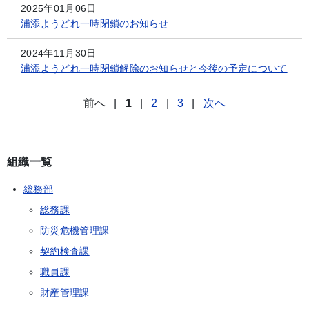
2025年01月06日
浦添ようどれ一時閉鎖のお知らせ
2024年11月30日
浦添ようどれ一時閉鎖解除のお知らせと今後の予定について
前へ
|
1
|
2
|
3
|
次へ
組織一覧
総務部
総務課
防災危機管理課
契約検査課
職員課
財産管理課