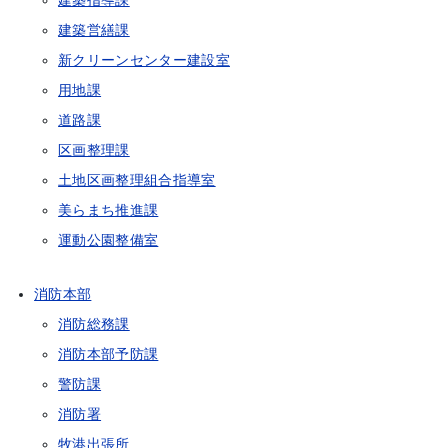
建築指導課
建築営繕課
新クリーンセンター建設室
用地課
道路課
区画整理課
土地区画整理組合指導室
美らまち推進課
運動公園整備室
消防本部
消防総務課
消防本部予防課
警防課
消防署
牧港出張所