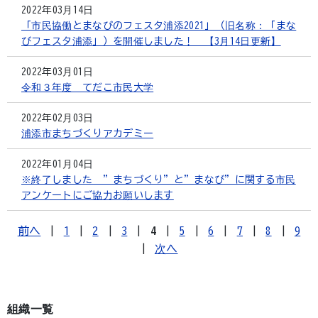
2022年03月14日
「市民協働とまなびのフェスタ浦添2021」（旧名称：「まな
びフェスタ浦添」）を開催しました！ 【3月14日更新】
2022年03月01日
令和３年度 てだこ市民大学
2022年02月03日
浦添市まちづくりアカデミー
2022年01月04日
※終了しました ”まちづくり”と”まなび”に関する市民
アンケートにご協力お願いします
前へ
|
1
|
2
|
3
|
4
|
5
|
6
|
7
|
8
|
9
|
次へ
組織一覧