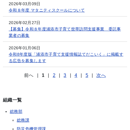
2026年03月09日
令和８年度 マタニティスクールについて
2026年02月27日
【募集】令和８年度浦添市子育て世帯訪問支援事業 委託事
業者の募集
2026年01月06日
令和8年度版「浦添市子育て支援情報誌てだこいく」に掲載す
る広告を募集します
前へ
|
1
|
2
|
3
|
4
|
5
|
次へ
組織一覧
総務部
総務課
防災危機管理課