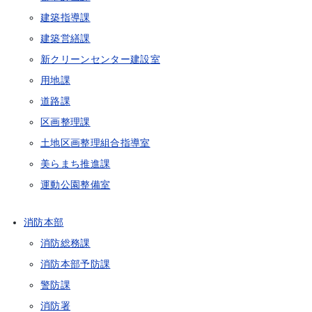
建築指導課
建築営繕課
新クリーンセンター建設室
用地課
道路課
区画整理課
土地区画整理組合指導室
美らまち推進課
運動公園整備室
消防本部
消防総務課
消防本部予防課
警防課
消防署