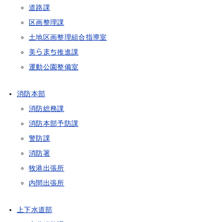
道路課
区画整理課
土地区画整理組合指導室
美らまち推進課
運動公園整備室
消防本部
消防総務課
消防本部予防課
警防課
消防署
牧港出張所
内間出張所
上下水道部