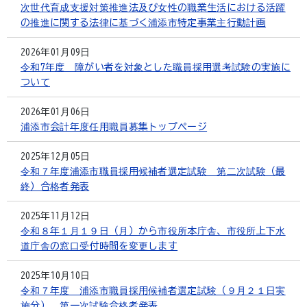
次世代育成支援対策推進法及び女性の職業生活における活躍
の推進に関する法律に基づく浦添市特定事業主行動計画
2026年01月09日
令和7年度 障がい者を対象とした職員採用選考試験の実施に
ついて
2026年01月06日
浦添市会計年度任用職員募集トップページ
2025年12月05日
令和７年度浦添市職員採用候補者選定試験 第二次試験（最
終）合格者発表
2025年11月12日
令和８年１月１９日（月）から市役所本庁舎、市役所上下水
道庁舎の窓口受付時間を変更します
2025年10月10日
令和７年度 浦添市職員採用候補者選定試験（９月２１日実
施分） 第一次試験合格者発表