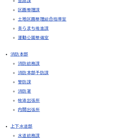
道路課
区画整理課
土地区画整理組合指導室
美らまち推進課
運動公園整備室
消防本部
消防総務課
消防本部予防課
警防課
消防署
牧港出張所
内間出張所
上下水道部
水道総務課