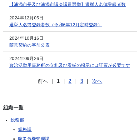
【浦添市長及び浦添市議会議員選挙】選挙人名簿登録者数
2024年12月05日
選挙人名簿登録者数（令和6年12月定時登録）
2024年10月16日
随意契約の事前公表
2024年09月26日
政治活動用事務所の立札及び看板の掲示には証票が必要です
前へ
|
1
|
2
|
3
|
次へ
組織一覧
総務部
総務課
防災危機管理課